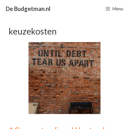
Ga
De Budgetman.nl
Menu
naar
de
inhoud
keuzekosten