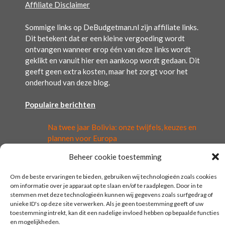
Affiliate Disclaimer
Sommige links op DeBudgetman.nl zijn affiliate links.
Dit betekent dat er een kleine vergoeding wordt
ontvangen wanneer erop één van deze links wordt
geklikt en vanuit hier een aankoop wordt gedaan. Dit
geeft geen extra kosten, maar het zorgt voor het
onderhoud van deze blog.
Populaire berichten
Na twee jaar Bolivia: onze twijfels, keuzes en
plannen voor Europa
Wisselkoerswinst: onze Euro op steroïden
Beheer cookie toestemming
Hoe handelsoorlogen onze portemonnee
raken: de financiële gevolgen voor
Om de beste ervaringen te bieden, gebruiken wij technologieën zoals cookies
huishoudens
om informatie over je apparaat op te slaan en/of te raadplegen. Door in te
De ‘hoeveel ben je waard’ update
stemmen met deze technologieën kunnen wij gegevens zoals surfgedrag of
Update uit Zuid Amerika
unieke ID's op deze site verwerken. Als je geen toestemming geeft of uw
toestemming intrekt, kan dit een nadelige invloed hebben op bepaalde functies
en mogelijkheden.