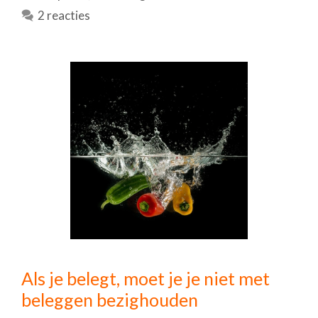
2 reacties
Als je belegt, moet je je niet met
beleggen bezighouden