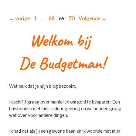
Pagina
Pagina
Pagina
Pagina
←
vorige
1
…
68
69
70
Volgende
→
Wat leuk dat je mijn blog bezoekt.
Ik schrijf graag over manieren om geld te besparen. Een
huishouden met kids is duur genoeg en we houden graag
wat over voor andere dingen.
Ik had net als jij een gewone baan en ik woonde met mijn