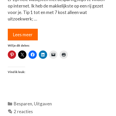
op internet. Ik heb de makkelijkste op een rij gezet
voor je. Tip 1 tot en met 7 kost alleen wat
uitzoekwerk; …
Lees meer
Wil je dit delen:
Vind ik leuk:
Categorieën
Besparen
,
Uitgaven
2 reacties