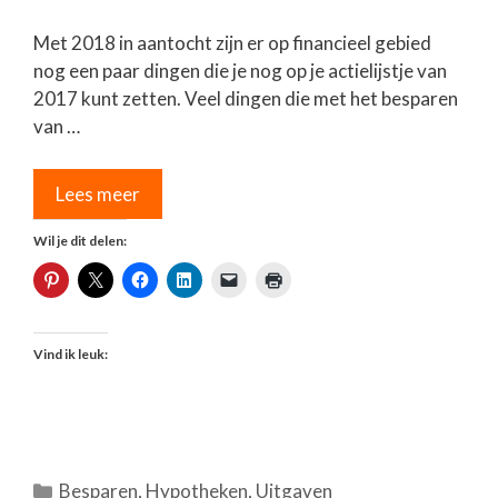
Met 2018 in aantocht zijn er op financieel gebied
nog een paar dingen die je nog op je actielijstje van
2017 kunt zetten. Veel dingen die met het besparen
van …
Lees meer
Wil je dit delen:
Vind ik leuk:
Categorieën
Besparen
,
Hypotheken
,
Uitgaven