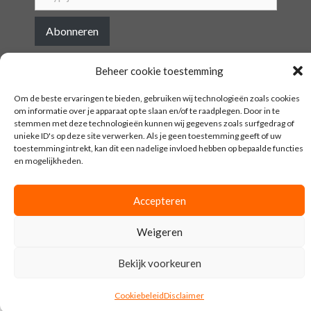
Abonneren
Beheer cookie toestemming
Om de beste ervaringen te bieden, gebruiken wij technologieën zoals cookies
om informatie over je apparaat op te slaan en/of te raadplegen. Door in te
stemmen met deze technologieën kunnen wij gegevens zoals surfgedrag of
© All rights reserved by DeBudgetman@2022
unieke ID's op deze site verwerken. Als je geen toestemming geeft of uw
toestemming intrekt, kan dit een nadelige invloed hebben op bepaalde functies
en mogelijkheden.
Accepteren
Weigeren
Bekijk voorkeuren
Cookiebeleid
Disclaimer