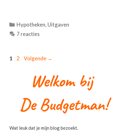
Categorieën
Hypotheken
,
Uitgaven
7 reacties
Pagina
Pagina
1
2
Volgende
→
Wat leuk dat je mijn blog bezoekt.