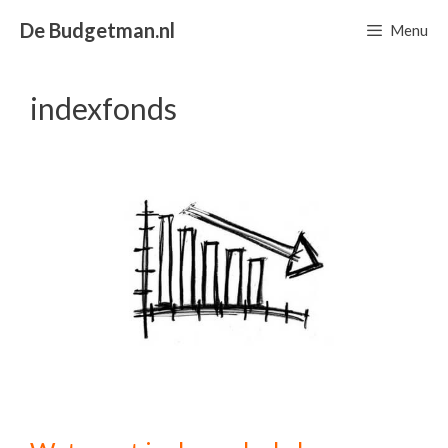
Ga
De Budgetman.nl
Menu
naar
de
inhoud
indexfonds