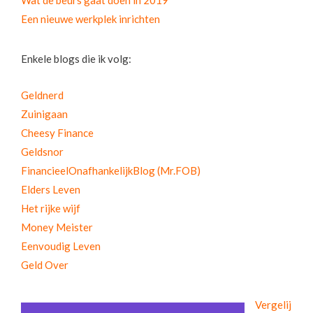
Wat de beurs gaat doen in 2019
Een nieuwe werkplek inrichten
Enkele blogs die ik volg:
Geldnerd
Zuinigaan
Cheesy Finance
Geldsnor
FinancieelOnafhankelijkBlog (Mr.FOB)
Elders Leven
Het rijke wijf
Money Meister
Eenvoudig Leven
Geld Over
Vergelij