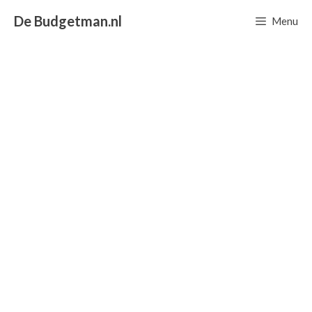
Ga
De Budgetman.nl
Menu
naar
de
inhoud