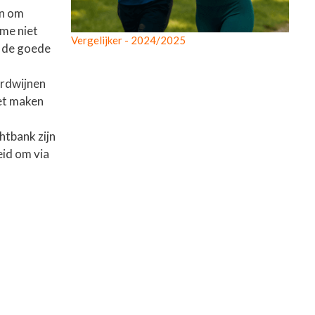
en om
 me niet
Vergelijker - 2024/2025
n de goede
erdwijnen
het maken
htbank zijn
eid om via