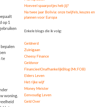
Hoeveel spaarpotjes heb jij?
Na twee jaar Bolivia: onze twijfels, keuzes en
bepaalt
plannen voor Europa
d op 1
gebruiken
Enkele blogs die ik volg:
Geldnerd
 bepalen
Zuinigaan
ppen
Cheesy Finance
 te
Geldsnor
FinancieelOnafhankelijkBlog (Mr.FOB)
Elders Leven
Het rijke wijf
Money Meister
onder
Eenvoudig Leven
uw woning.
Geld Over
veelheid