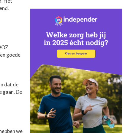
d. Het
end.
 WOZ
een goede
an dat de
e gaan. De
n hebben we