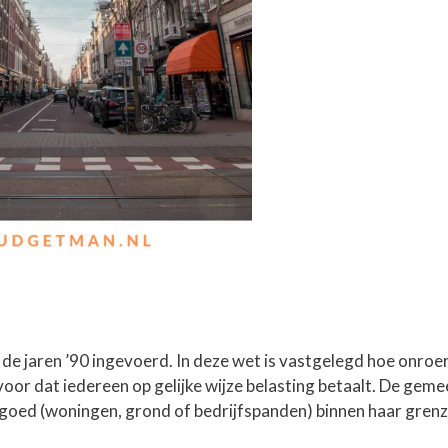
de jaren ’90 ingevoerd. In deze wet is vastgelegd hoe onro
or dat iedereen op gelijke wijze belasting betaalt. De geme
tgoed (woningen, grond of bedrijfspanden) binnen haar grenz