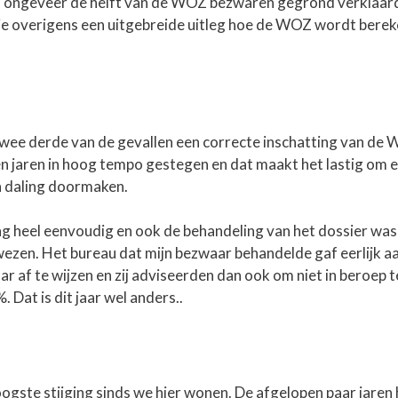
d ongeveer de helft van de WOZ bezwaren gegrond verklaar
 je overigens een uitgebreide uitleg hoe de WOZ wordt berek
 twee derde van de gevallen een correcte inschatting van de
en jaren in hoog tempo gestegen en dat maakt het lastig om 
n daling doormaken.
g heel eenvoudig en ook de behandeling van het dossier was
wezen. Het bureau dat mijn bezwaar behandelde gaf eerlijk a
f te wijzen en zij adviseerden dan ook om niet in beroep t
 Dat is dit jaar wel anders..
hoogste stijging sinds we hier wonen. De afgelopen paar jare